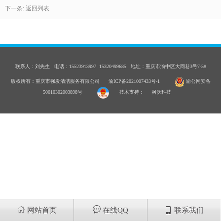
下一条:
返回列表
联系人：刘先生 电话：15523913997 15320499685 地址：重庆市渝中区大同巷3号7-5#
版权所有：重庆市强发清洁服务有限公司
渝ICP备2021007433号-1
渝公网安备
50010302003898号
技术支持：
网沃科技



网站首页
在线QQ
联系我们