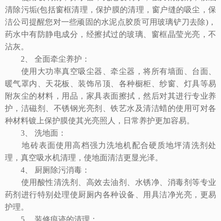
清除污垢(包括窗框清理，保护膜的清理，窗户缝的吸尘，保
洁公司提醒您对一些顽固的水泥点胶质可用玻璃铲刀去除)，
药水中有防静电成分，经擦拭过的玻璃、窗框晶莹光亮，不
沾灰。
2、 全面牵尘养护：
使用大功率真空吸尘器、牵尘器，将所有墙面、台面、
暖气罩内、天花板、装饰吊顶、各种橱柜、纱窗、灯具等易
附灰尘的材料，用品，家具表面擦拭，然后对其进行专业养
护，洁磁剂、不锈钢光亮剂、铁艺水及清洁蜡的使用可对各
种材料镀上保护膜使其光亮照人，日常养护更加容易。
3、 洗地面：
地砖表面使用高档强力洗地机配合硬质地坪清洗剂处
理，真空吸水机清理，使地面清洁更显光泽。
4、 厨厕除污消毒：
使用酸性清洗剂、高效去油剂、水锈净、消毒剂等专业
药剂进行特别处理使厨厕内各种设备、用具洁净光亮，更易
护理。
5、 装修痕迹的清理：