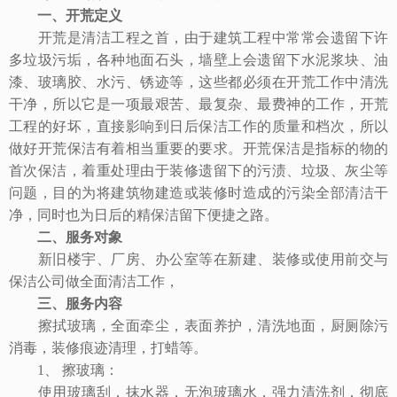
一、开荒定义
开荒是清洁工程之首，由于建筑工程中常常会遗留下许
多垃圾污垢，各种地面石头，墙壁上会遗留下水泥浆块、油
漆、玻璃胶、水污、锈迹等，这些都必须在开荒工作中清洗
干净，所以它是一项最艰苦、最复杂、最费神的工作，开荒
工程的好坏，直接影响到日后保洁工作的质量和档次，所以
做好开荒保洁有着相当重要的要求。开荒保洁是指标的物的
首次保洁，着重处理由于装修遗留下的污渍、垃圾、灰尘等
问题，目的为将建筑物建造或装修时造成的污染全部清洁干
净，同时也为日后的精保洁留下便捷之路。
二、服务对象
新旧楼宇、厂房、办公室等在新建、装修或使用前交与
保洁公司做全面清洁工作，
三、服务内容
擦拭玻璃，全面牵尘，表面养护，清洗地面，厨厕除污
消毒，装修痕迹清理，打蜡等。
1、 擦玻璃：
使用玻璃刮，抹水器，无泡玻璃水，强力清洗剂，彻底