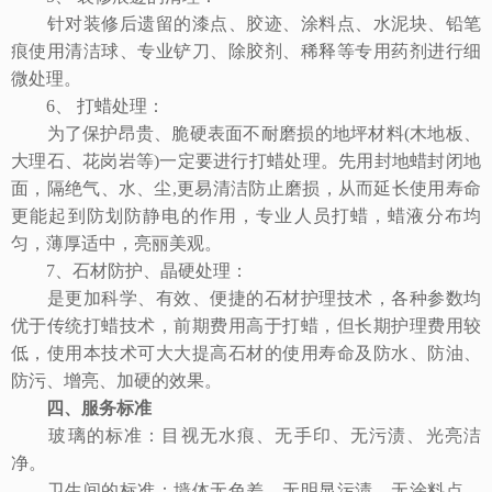
针对装修后遗留的漆点、胶迹、涂料点、水泥块、铅笔
痕使用清洁球、专业铲刀、除胶剂、稀释等专用药剂进行细
微处理。
6、 打蜡处理：
为了保护昂贵、脆硬表面不耐磨损的地坪材料(木地板、
大理石、花岗岩等)一定要进行打蜡处理。先用封地蜡封闭地
面，隔绝气、水、尘,更易清洁防止磨损，从而延长使用寿命
更能起到防划防静电的作用，专业人员打蜡，蜡液分布均
匀，薄厚适中，亮丽美观。
7、石材防护、晶硬处理：
是更加科学、有效、便捷的石材护理技术，各种参数均
优于传统打蜡技术，前期费用高于打蜡，但长期护理费用较
低，使用本技术可大大提高石材的使用寿命及防水、防油、
防污、增亮、加硬的效果。
四、服务标准
玻璃的标准：目视无水痕、无手印、无污渍、光亮洁
净。
卫生间的标准：墙体无色差、无明显污渍、无涂料点、