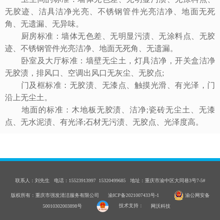
无胶迹、洁具洁净光亮、不锈钢管件光亮洁净、地面无死
角、无遗漏、无异味。
厨房标准：墙体无色差、无明显污渍、无涂料点、无胶
迹、不锈钢管件光亮洁净、地面无死角、无遗漏。
卧室及大厅标准：墙壁无尘土，灯具洁净，开关盒洁净
无胶渍，排风口、空调出风口无灰尘、无胶点;
门及框标准：无胶渍、无漆点、触摸光滑、有光泽，门
沿上无尘土。
地面的标准：木地板无胶渍、洁净;瓷砖无尘土、无漆
点、无水泥渍、有光泽;石材无污渍、无胶点、光泽度高。
联系人：刘先生 电话：15523913997 15320499685 地址：重庆市渝中区大同巷3号7-5#
版权所有：重庆市强发清洁服务有限公司
渝ICP备2021007433号-1
渝公网安备
50010302003898号
技术支持：
网沃科技