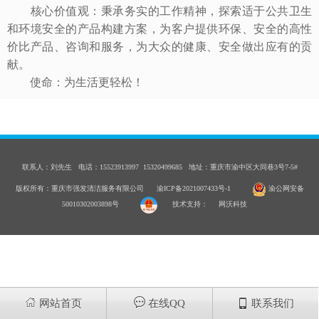
核心价值观：秉承务实的工作精神，探索适于公共卫生
和环境安全的产品构建方案，为客户提供环保、安全的高性
价比产品、咨询和服务，为大众的健康、安全做出应有的贡
献。
使命：为生活更轻松！
联系人：刘先生 电话：15523913997 15320499685 地址：重庆市渝中区大同巷3号7-5#
版权所有：重庆市强发清洁服务有限公司
渝ICP备2021007433号-1
渝公网安备
50010302003898号
技术支持：
网沃科技



网站首页
在线QQ
联系我们